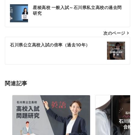
投
星稜高校 一般入試～石川県私立高校の過去問
稿
研究
ナ
次のページ
ビ
ゲ
石川県公立高校入試の倍率（過去10年）
ー
シ
ョ
関連記事
ン