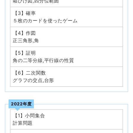
箱ひげ図,四分位範囲
【3】確率
５枚のカードを使ったゲーム
【4】作図
正三角形,角
【5】証明
角の二等分線,平行線の性質
【6】二次関数
グラフの交点,台形
2022年度
【1】小問集合
計算問題