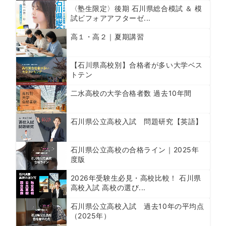
〈塾生限定〉後期 石川県総合模試 ＆ 模
試ビフォアアフターゼ...
高１・高２｜夏期講習
【石川県高校別】合格者が多い大学ベス
トテン
二水高校の大学合格者数 過去10年間
石川県公立高校入試 問題研究【英語】
石川県公立高校の合格ライン｜2025年
度版
2026年受験生必見・高校比較！ 石川県
高校入試 高校の選び...
石川県公立高校入試 過去10年の平均点
（2025年）